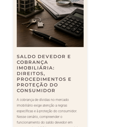
SALDO DEVEDOR E
COBRANÇA
IMOBILIÁRIA:
DIREITOS,
PROCEDIMENTOS E
PROTEÇÃO DO
CONSUMIDOR
A cobrança de dívidas no mercado
imobiliário exige atenção a regras
específicas e à proteção do consumidor.
Nesse cenário, compreender o
funcionamento do saldo devedor em