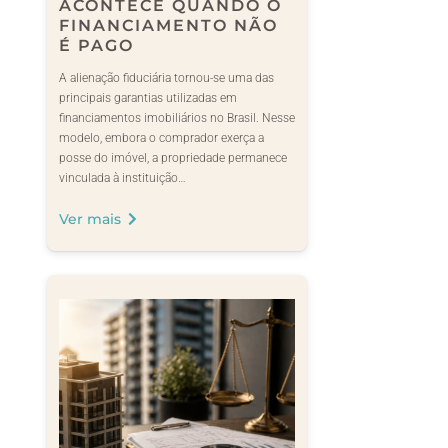
ACONTECE QUANDO O
FINANCIAMENTO NÃO
É PAGO
A alienação fiduciária tornou-se uma das
principais garantias utilizadas em
financiamentos imobiliários no Brasil. Nesse
modelo, embora o comprador exerça a
posse do imóvel, a propriedade permanece
vinculada à instituição…
Ver mais