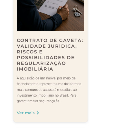
CONTRATO DE GAVETA:
VALIDADE JURÍDICA,
RISCOS E
POSSIBILIDADES DE
REGULARIZAÇÃO
IMOBILIÁRIA
A aquisição de um imóvel por meio de
financiamento representa uma das formas
mais comuns de acesso à moradia e ao
investimento imobiliário no Brasil. Para
garantir maior segurança às…
Ver mais