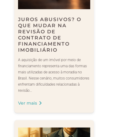
JUROS ABUSIVOS? O
QUE MUDAR NA
REVISÃO DE
CONTRATO DE
FINANCIAMENTO
IMOBILIÁRIO
A aquisição de um imóvel por meio de
financiamento representa uma das formas
mais utilizadas de acesso à moradia no
Brasil. Nesse cenário, muitos consumidores
enfrentam dificuldades relacionadas à
revisão…
Ver mais