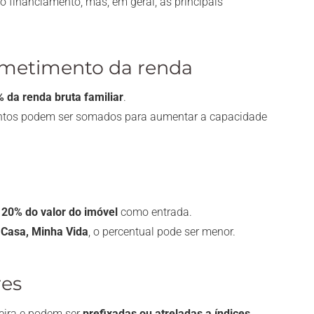
o financiamento, mas, em geral, as principais
ometimento da renda
 da renda bruta familiar
.
entos podem ser somados para aumentar a capacidade
20% do valor do imóvel
como entrada.
Casa, Minha Vida
, o percentual pode ser menor.
res
ceira e podem ser
prefixadas ou atreladas a índices