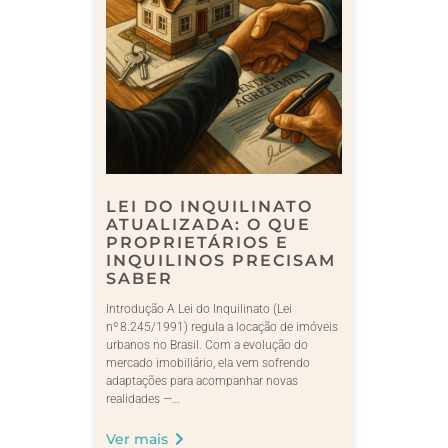
LEI DO INQUILINATO
ATUALIZADA: O QUE
PROPRIETÁRIOS E
INQUILINOS PRECISAM
SABER
Introdução A Lei do Inquilinato (Lei
nº 8.245/1991) regula a locação de imóveis
urbanos no Brasil. Com a evolução do
mercado imobiliário, ela vem sofrendo
adaptações para acompanhar novas
realidades —…
Ver mais