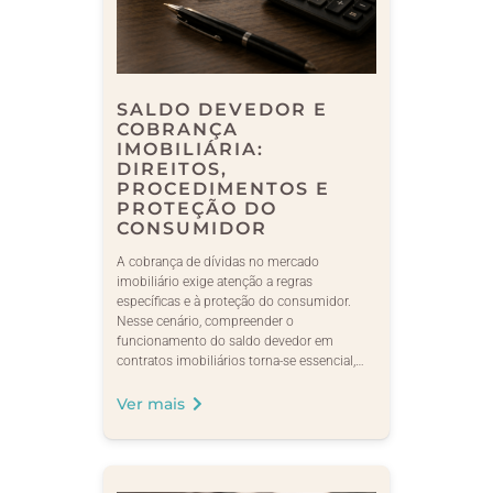
SALDO DEVEDOR E
COBRANÇA
IMOBILIÁRIA:
DIREITOS,
PROCEDIMENTOS E
PROTEÇÃO DO
CONSUMIDOR
A cobrança de dívidas no mercado
imobiliário exige atenção a regras
específicas e à proteção do consumidor.
Nesse cenário, compreender o
funcionamento do saldo devedor em
contratos imobiliários torna-se essencial,…
Ver mais