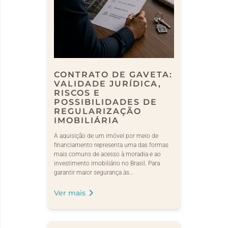
CONTRATO DE GAVETA:
VALIDADE JURÍDICA,
RISCOS E
POSSIBILIDADES DE
REGULARIZAÇÃO
IMOBILIÁRIA
A aquisição de um imóvel por meio de
financiamento representa uma das formas
mais comuns de acesso à moradia e ao
investimento imobiliário no Brasil. Para
garantir maior segurança às…
Ver mais