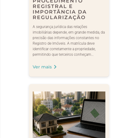
PROCEDIMENTO
REGISTRAL E
IMPORTÂNCIA DA
REGULARIZAÇÃO
A segurança jurídica das relações
imobiliárias depende, em grande medida, da
precisão das informações constantes no
Registro de Imóveis. A matrícula deve
identificar corretamente a propriedade,
permitindo que terceiros conheçam…
Ver mais