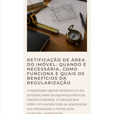
RETIFICAÇÃO DE ÁREA
DO IMÓVEL: QUANDO É
NECESSÁRIA, COMO
FUNCIONA E QUAIS OS
BENEFÍCIOS DA
REGULARIZAÇÃO
A regularidade registral representa um dos
principais pilares da segurança jurídica nas
relações imobiliárias. A matrícula deve
refletir com precisão todas as características
que individualizam o imóvel, como
localização, confrontações,…