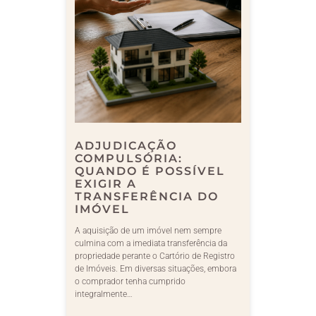
ADJUDICAÇÃO
COMPULSÓRIA:
QUANDO É POSSÍVEL
EXIGIR A
TRANSFERÊNCIA DO
IMÓVEL
A aquisição de um imóvel nem sempre
culmina com a imediata transferência da
propriedade perante o Cartório de Registro
de Imóveis. Em diversas situações, embora
o comprador tenha cumprido
integralmente…