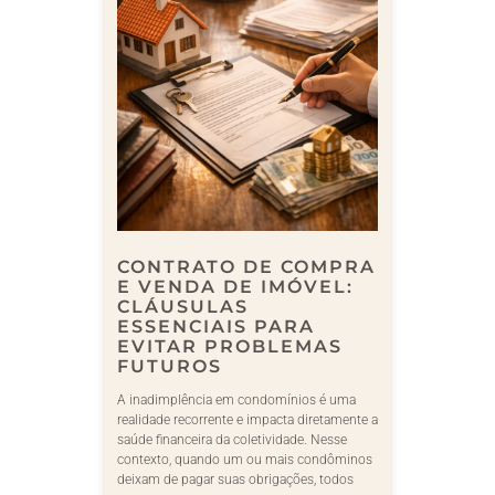
CONTRATO DE COMPRA
E VENDA DE IMÓVEL:
CLÁUSULAS
ESSENCIAIS PARA
EVITAR PROBLEMAS
FUTUROS
A inadimplência em condomínios é uma
realidade recorrente e impacta diretamente a
saúde financeira da coletividade. Nesse
contexto, quando um ou mais condôminos
deixam de pagar suas obrigações, todos