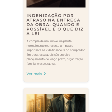
INDENIZAÇÃO POR
ATRASO NA ENTREGA
DA OBRA: QUANDO É
POSSÍVEL E O QUE DIZ
A LEI
A compra de um imóvel na planta
normalmente representa um passo
importante na vida financeira do comprador.
Em geral, essa aquisição envolve
planejamento de longo prazo, organização
familiar e expectativa…
Ver mais