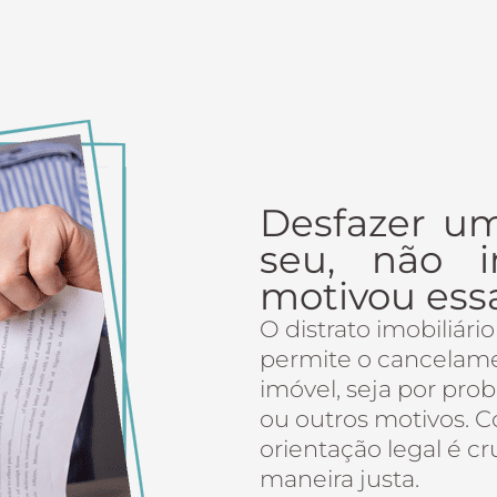
Desfazer um
seu, não 
motivou essa
O distrato imobiliár
permite o cancelame
imóvel, seja por pro
ou outros motivos. C
orientação legal é cr
maneira justa.