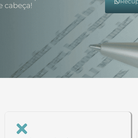
Recup
e cabeça!