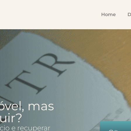
Home
D
óvel, mas
uir?
io e recuperar