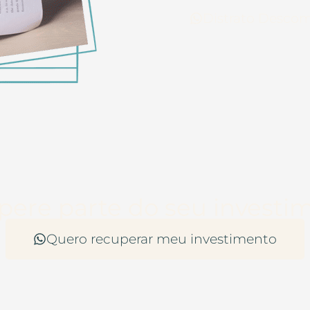
Distrato Desco
ere parte do seu investi
Quero recuperar meu investimento