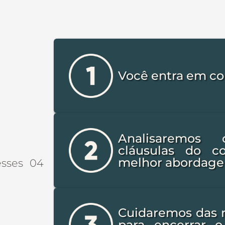
Você entra em co
Analisaremos 
cláusulas do c
melhor abordage
esses 04
Cuidaremos das 
para encerrar o