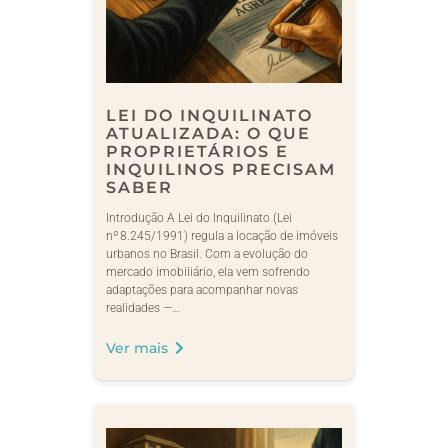
LEI DO INQUILINATO
ATUALIZADA: O QUE
PROPRIETÁRIOS E
INQUILINOS PRECISAM
SABER
Introdução A Lei do Inquilinato (Lei
nº 8.245/1991) regula a locação de imóveis
urbanos no Brasil. Com a evolução do
mercado imobiliário, ela vem sofrendo
adaptações para acompanhar novas
realidades —…
Ver mais