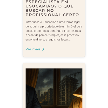
ESPECIALISTA EM
USUCAPIÃO? O QUE
BUSCAR NO
PROFISSIONAL CERTO
Introdução A usucapião é uma forma legal
de adquirir a propriedade de um imóvel pela
posse prolongada, contínua e incontestada.
Apesar de parecer simples, esse processo
envolve diversos requisitos legais…
Ver mais