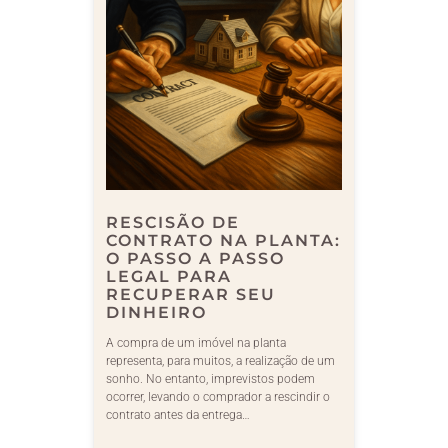
RESCISÃO DE
CONTRATO NA PLANTA:
O PASSO A PASSO
LEGAL PARA
RECUPERAR SEU
DINHEIRO
A compra de um imóvel na planta
representa, para muitos, a realização de um
sonho. No entanto, imprevistos podem
ocorrer, levando o comprador a rescindir o
contrato antes da entrega…