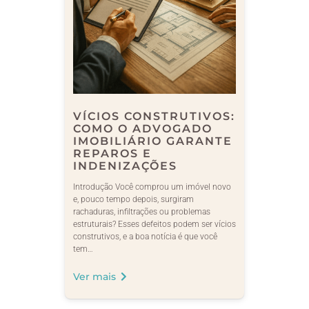
VÍCIOS CONSTRUTIVOS:
COMO O ADVOGADO
IMOBILIÁRIO GARANTE
REPAROS E
INDENIZAÇÕES
Introdução Você comprou um imóvel novo
e, pouco tempo depois, surgiram
rachaduras, infiltrações ou problemas
estruturais? Esses defeitos podem ser vícios
construtivos, e a boa notícia é que você
tem…
Ver mais