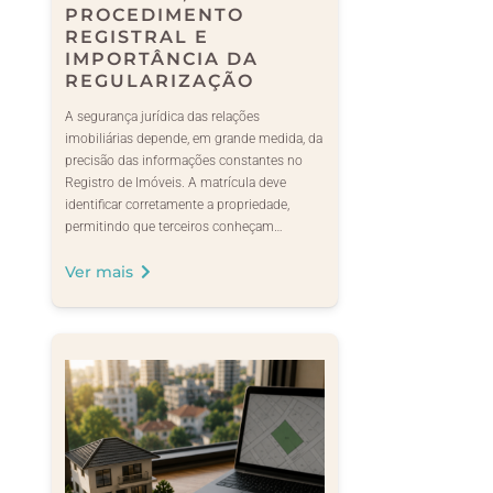
PROCEDIMENTO
REGISTRAL E
IMPORTÂNCIA DA
REGULARIZAÇÃO
A segurança jurídica das relações
imobiliárias depende, em grande medida, da
precisão das informações constantes no
Registro de Imóveis. A matrícula deve
identificar corretamente a propriedade,
permitindo que terceiros conheçam…
Ver mais