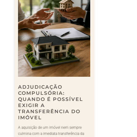
ADJUDICAÇÃO
COMPULSÓRIA:
QUANDO É POSSÍVEL
EXIGIR A
TRANSFERÊNCIA DO
IMÓVEL
A aquisição de um imóvel nem sempre
culmina com a imediata transferência da