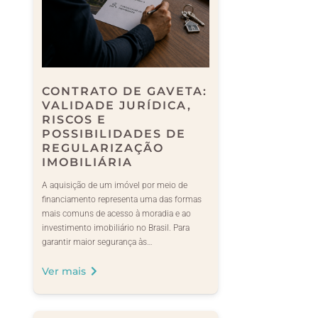
CONTRATO DE GAVETA:
VALIDADE JURÍDICA,
RISCOS E
POSSIBILIDADES DE
REGULARIZAÇÃO
IMOBILIÁRIA
A aquisição de um imóvel por meio de
financiamento representa uma das formas
mais comuns de acesso à moradia e ao
investimento imobiliário no Brasil. Para
garantir maior segurança às…
Ver mais