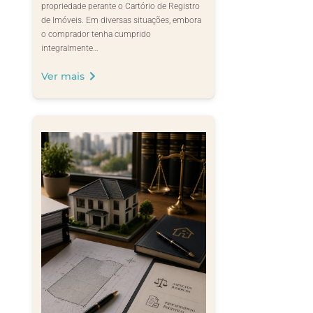
propriedade perante o Cartório de Registro
de Imóveis. Em diversas situações, embora
o comprador tenha cumprido
integralmente…
Ver mais