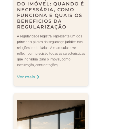
DO IMÓVEL: QUANDO É
NECESSÁRIA, COMO
FUNCIONA E QUAIS OS
BENEFÍCIOS DA
REGULARIZAÇÃO
A regularidade registral representa um dos
principais pilares da segurança jurídica nas
relações imobiliárias. A matrícula deve
refletir com precisão todas as características
que individualizam o imóvel, como
localização, confrontações,…
Ver mais