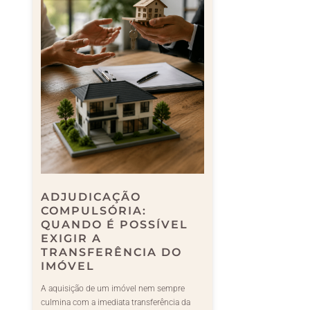
ADJUDICAÇÃO
COMPULSÓRIA:
QUANDO É POSSÍVEL
EXIGIR A
TRANSFERÊNCIA DO
IMÓVEL
A aquisição de um imóvel nem sempre
culmina com a imediata transferência da