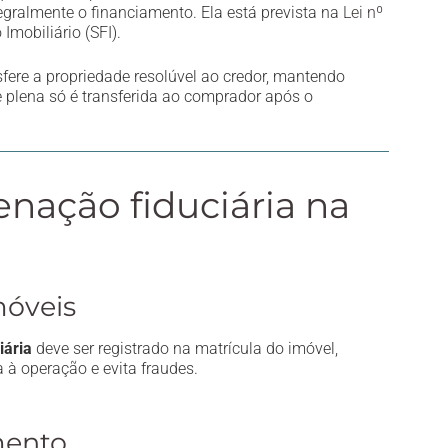
egralmente o financiamento. Ela está prevista na
Lei nº
Imobiliário (SFI).
sfere a propriedade resolúvel ao credor, mantendo
 plena só é transferida ao comprador após o
enação fiduciária na
móveis
iária
deve ser registrado na matrícula do imóvel,
a à operação e evita fraudes.
mento