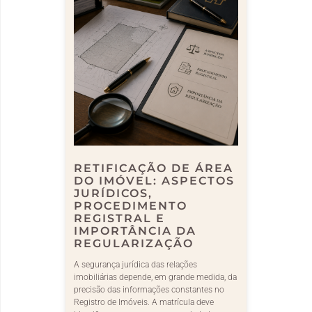
RETIFICAÇÃO DE ÁREA
DO IMÓVEL: ASPECTOS
JURÍDICOS,
PROCEDIMENTO
REGISTRAL E
IMPORTÂNCIA DA
REGULARIZAÇÃO
A segurança jurídica das relações
imobiliárias depende, em grande medida, da
precisão das informações constantes no
Registro de Imóveis. A matrícula deve