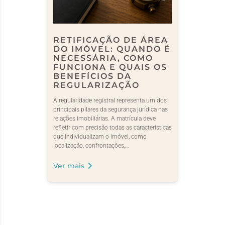
RETIFICAÇÃO DE ÁREA
DO IMÓVEL: QUANDO É
NECESSÁRIA, COMO
FUNCIONA E QUAIS OS
BENEFÍCIOS DA
REGULARIZAÇÃO
A regularidade registral representa um dos
principais pilares da segurança jurídica nas
relações imobiliárias. A matrícula deve
refletir com precisão todas as características
que individualizam o imóvel, como
localização, confrontações,…
Ver mais