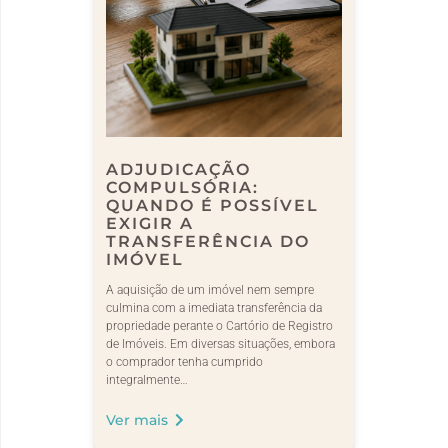
ADJUDICAÇÃO
COMPULSÓRIA:
QUANDO É POSSÍVEL
EXIGIR A
TRANSFERÊNCIA DO
IMÓVEL
A aquisição de um imóvel nem sempre
culmina com a imediata transferência da
propriedade perante o Cartório de Registro
de Imóveis. Em diversas situações, embora
o comprador tenha cumprido
integralmente…
Ver mais