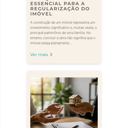
ESSENCIAL PARA A
REGULARIZAÇÃO DO
IMÓVEL
A construção de um imóvel representa um
investimento significativo e, muitas vezes, o
principal patrimônio de uma família. No
entanto, concluir a obra não significa que o
imóvel esteja plenamente…
Ver mais