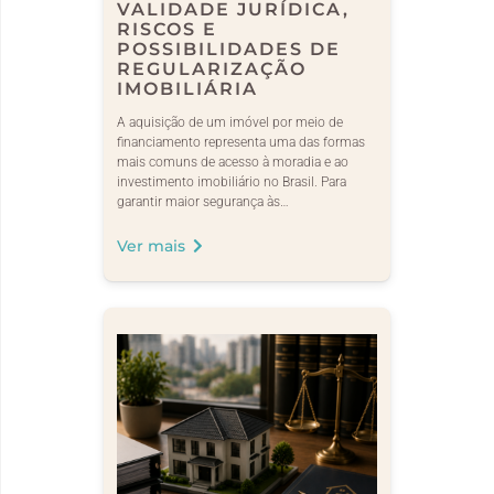
VALIDADE JURÍDICA,
RISCOS E
POSSIBILIDADES DE
REGULARIZAÇÃO
IMOBILIÁRIA
A aquisição de um imóvel por meio de
financiamento representa uma das formas
mais comuns de acesso à moradia e ao
investimento imobiliário no Brasil. Para
garantir maior segurança às…
Ver mais