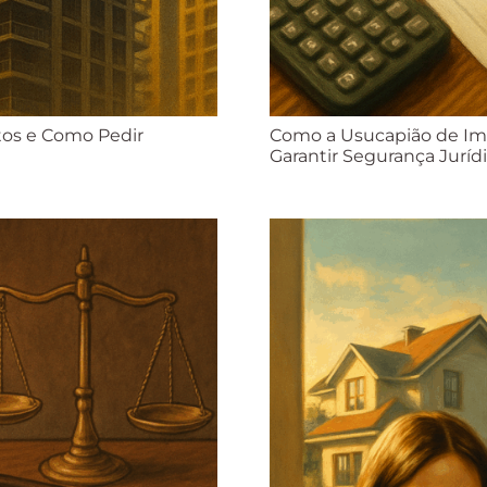
itos e Como Pedir
Como a Usucapião de Imó
Garantir Segurança Juríd