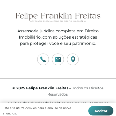
Assessoria jurídica completa em Direito
Imobiliário, com soluções estratégicas
para proteger você e seu patrimônio.
© 2025 Felipe Franklin Freitas –
Todos os Direitos
Reservados.
Política de Privacidade
|
Política de Cookies
|
Termos de
Este site utiliza cookies para a análise de uso e
Uso
Aceitar
anúncios.